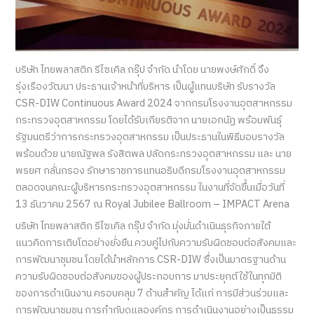
บริษัท ไทยพลาสติก รีไซเคิล กรุ๊ป จำกัด นำโดย นายพงษ์ศักดิ์ จึง
รุ่งเรืองวัฒนา ประธานเจ้าหน้าที่บริหาร เป็นผู้แทนบริษัท รับรางวัล
CSR-DIW Continuous Award 2024 จากกรมโรงงานอุตสาหกรรม
กระทรวงอุตสาหกรรม โดยได้รับเกียรติจาก นายเอกนัฏ พร้อมพันธุ์
รัฐมนตรีว่าการกระทรวงอุตสาหกรรม เป็นประธานในพิธีมอบรางวัล
พร้อมด้วย นายณัฐพล รังสิตพล ปลัดกระทรวงอุตสาหกรรม และ นาย
พรยศ กลั่นกรอง รักษาราชการแทนอธิบดีกรมโรงงานอุตสาหกรรม
ตลอดจนคณะผู้บริหารกระทรวงอุตสาหกรรม ในงานที่จัดขึ้นเมื่อวันที่
13 ธันวาคม 2567 ณ Royal Jubilee Ballroom – IMPACT Arena
บริษัท ไทยพลาสติก รีไซเคิล กรุ๊ป จำกัด มุ่งมั่นดำเนินธุรกิจภายใต้
แนวคิดการเติบโตอย่างยั่งยืน ควบคู่ไปกับความรับผิดชอบต่อสังคมและ
การพัฒนาชุมชน โดยได้นำหลักการ CSR-DIW ซึ่งเป็นมาตรฐานด้าน
ความรับผิดชอบต่อสังคมของผู้ประกอบการ มาประยุกต์ใช้ในทุกมิติ
ของการดำเนินงาน ครอบคลุม 7 ด้านสำคัญ ได้แก่ การมีส่วนร่วมและ
การพัฒนาชุมชน การกำกับดูแลองค์กร การดำเนินงานอย่างเป็นธรรม