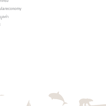
กครั้ง
culareconomy
มูลค่า
3