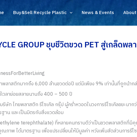
me
Buy&Sell Recycle Plastic
News & Events
About
E GROUP ชุบชีวิตขวด PET สู่เกล็ดพลาส
sinessForBetterLiving
พลาสติกมากถึง 6,000 ล้านขวดต่อปี แต่มีเพียง 9% เท่านั้นที่ถูกนํากล
ใช้เวลาย่อยสลายนานถึง 400 – 500 ปี
หารบริษัท ไทยพลาสติก รีไซเคิล กรุ๊ป ผู้คร่ำหวอดในวงการรีไซเคิลขยะมาก
รฐาน และเป็นมิตรกับสิ่งแวดล้อม
ethylene terephthalate) ที่หลายคนทราบดีว่าเป็นขวดพลาสติกที่มีค
ีคุณภาพ ได้มาตรฐาน เพื่อแปรเปลี่ยนให้มีมูลค่า หวังเพิ่มสัดส่วนการรีไซ