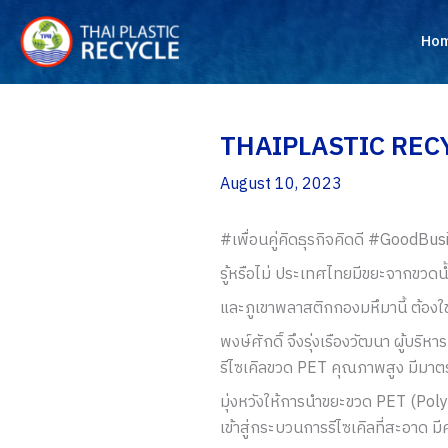
Skip
to
Ho
content
THAIPLASTIC RECYCL
August 10, 2023
#เพื่อนคู่คิดธุรกิจคิดดี #GoodBu
รู้หรือไม่ ประเทศไทยมีขยะจากขวดน้ำ
และภูเขาพลาสติกกองมหึมานี้ ต้อง
พงษ์ศักดิ์ จึงรุ่งเรืองวัฒนา ผู้บริ
รีไซเคิลขวด PET คุณภาพสูง มีมาต
มุ่งหวังให้การนำขยะขวด PET (Poly
เข้าสู่กระบวนการรีไซเคิลที่สะอาด ม