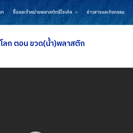
รก
ซื้อและจำหน่ายพลาสติกรีไซเคิล
ข่าวสารและกิจกรรม
่าโลก ตอน ขวด(น้ำ)พลาสติก