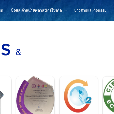
รก
ซื้อและจำหน่ายพลาสติกรีไซเคิล
ข่าวสารและกิจกรรม
S
&
S