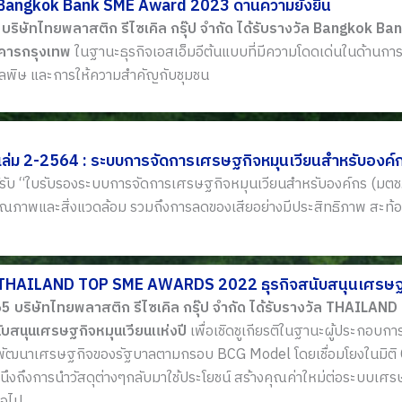
 Bangkok Bank SME Award 2023 ด้านความยั่งยืน
 บริษัทไทยพลาสติก รีไซเคิล กรุ๊ป จำกัด ได้รับรางวัล Bangkok B
คารกรุงเทพ
ในฐานะธุรกิจเอสเอ็มอีต้นแบบที่มีความโดดเด่นในด้านกา
พิษ และการให้ความสำคัญกับชุมชน
เล่ม 2-2564 : ระบบการจัดการเศรษฐกิจหมุนเวียนสำหรับองค์
ด้รับ “ใบรับรองระบบการจัดการเศรษฐกิจหมุนเวียนสำหรับองค์กร (มตช
ณภาพและสิ่งแวดล้อม รวมถึงการลดของเสียอย่างมีประสิทธิภาพ สะท้อนถึง
 THAILAND TOP SME AWARDS 2022 ธุรกิจสนับสนุนเศรษฐกิ
65 บริษัทไทยพลาสติก รีไซเคิล กรุ๊ป จำกัด ได้รับรางวัล THAI
นับสนุนเศรษฐกิจหมุนเวียนแห่งปี
เพื่อเชิดชูเกียรติในฐานะผู้ประกอบก
ัฒนาเศรษฐกิจของรัฐบาลตามกรอบ BCG Model โดยเชื่อมโยงในมิติ 
นึงถึงการนำวัสดุต่างๆกลับมาใช้ประโยชน์ สร้างคุณค่าใหม่ต่อระบบเศร
ต่อไป