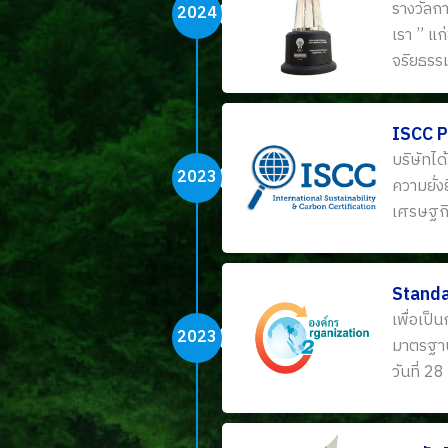
รางวัลก
2024
เรา ” แ
จริยธรรม
ISCC P
บริษัทไ
2023
ความยั่ง
เศรษฐกิจ
Standa
เพื่อเป็
2023
มาตรฐาน
วันที่ 