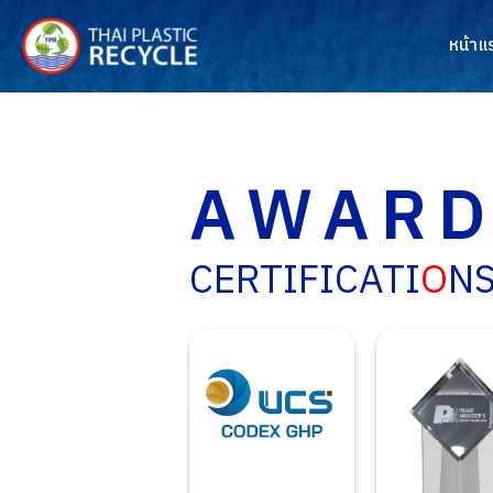
Skip
to
หน้าแ
content
AWARD
CERTIFICATI
O
N