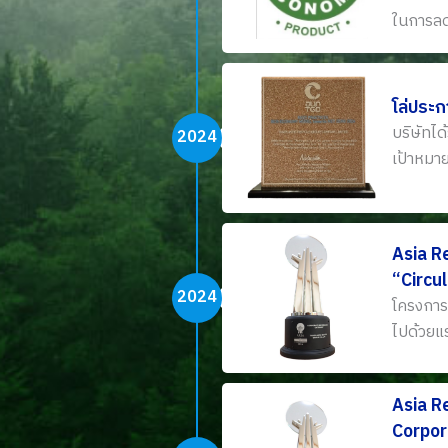
ในการลด
โล่ประ
บริษัทไ
2024
เป้าหมา
Asia R
“Circu
2024
โครงการ
ไปด้วยแร
Asia R
Corpor