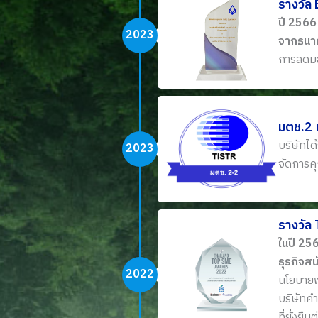
รางวัล
ปี 2566
2023
จากธนา
การลดมล
มตช.2 
บริษัทไ
2023
จัดการคุ
รางวัล
ในปี 25
ธุรกิจส
2022
นโยบายพ
บริษัทคำ
ที่ยั่งยืน