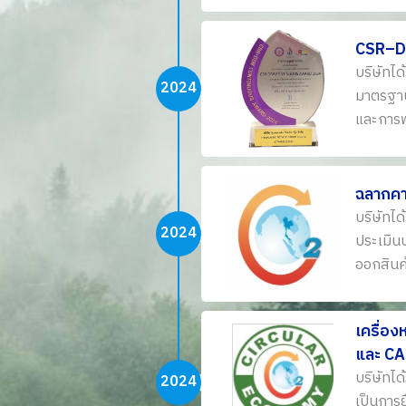
CSR–D
บริษัทไ
2024
มาตรฐาน
และการพ
ฉลากคา
บริษัทได
2024
ประเมิน
ออกสินค
เครื่อ
และ CA
บริษัทได
2024
เป็นการย