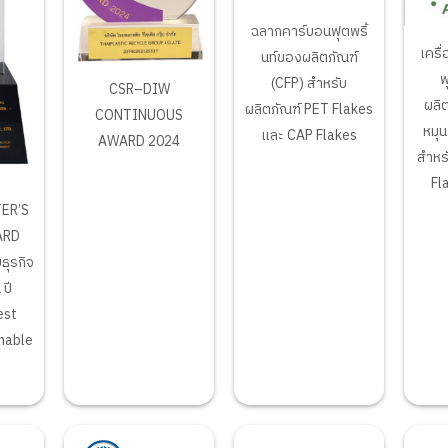
ฉลากคาร์บอนฟุตพริ้
เครื
นท์ของผลิตภัณฑ์
ฟ
(CFP) สำหรับ
CSR–DIW
ผลิ
ผลิตภัณฑ์ PET Flakes
CONTINUOUS
หมุน
และ CAP Flakes
AWARD 2024
สำหร
Fl
ER’S
ARD
ธุรกิจ
 ปี
est
nable