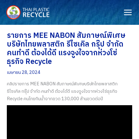
Skip
to
content
รายการ MEE NABON สัมภาษณ์พิเศษ
บริษัทไทยพลาสติก รีไซเคิล กรุ๊ป จำกัด
คนทำดี ต้องได้ดี แรงจูงใจจากห่วงโซ่
ธุรกิจ Recycle
เมษายน 28, 2024
คลิปรายการ MEE NABON สัมภาษณ์พิเศษบริษัทไทยพลาสติก
รีไซเคิล กรุ๊ป จำกัด คนทำดี ต้องได้ดี แรงจูงใจจากห่วงโซ่ธุรกิจ
Recycle คนไทยกินน้ำจากขวด 130,000 ล้านขวดต่อปี