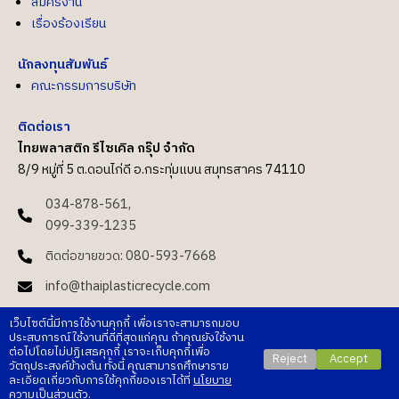
สมัครงาน
เรื่องร้องเรียน
นักลงทุนสัมพันธ์
คณะกรรมการบริษัท
ติดต่อเรา
ไทยพลาสติก รีไซเคิล กรุ๊ป จำกัด
8/9 หมู่ที่ 5 ต.ดอนไก่ดี อ.กระทุ่มแบน สมุทรสาคร 74110
034-878-561,
099-339-1235
ติดต่อขายขวด: 080-593-7668
info@thaiplasticrecycle.com
ติดต่อ Sale:
0993391235
เว็บไซต์นี้มีการใช้งานคุกกี้ เพื่อเราจะสามารถมอบ
sale.tpr@thaiplasticrecycle.com
ประสบการณ์ใช้งานที่ดีที่สุดแก่คุณ ถ้าคุณยังใช้งาน
ต่อไปโดยไม่ปฏิเสธคุกกี้ เราจะเก็บคุกกี้เพื่อ
Reject
Accept
Whatsapp: +66993391235 May
วัตถุประสงค์ข้างต้น ทั้งนี้ คุณสามารถศึกษาราย
ละเอียดเกี่ยวกับการใช้คุกกี้ของเราได้ที่
นโยบาย
ความเป็นส่วนตัว
.