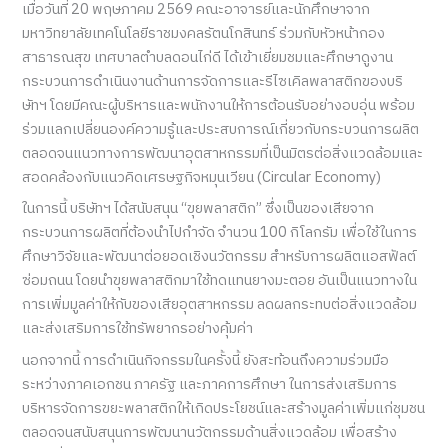
เมื่อวันที่ 20 พฤษภาคม 2569 คณะอาจารย์และนักศึกษาจาก
มหาวิทยาลัยเทคโนโลยีราชมงคลรัตนโกสินทร์ ร่วมกับหัวหน้ากอง
สาธารณสุข เทศบาลตำบลดอนไก่ดี ได้เข้าเยี่ยมชมและศึกษาดูงาน
กระบวนการดำเนินงานด้านการจัดการและรีไซเคิลพลาสติกของบริ
ษัทฯ โดยมีคณะผู้บริหารและพนักงานให้การต้อนรับอย่างอบอุ่น พร้อม
ร่วมแลกเปลี่ยนองค์ความรู้และประสบการณ์เกี่ยวกับกระบวนการผลิต
ตลอดจนแนวทางการพัฒนาอุตสาหกรรมที่เป็นมิตรต่อสิ่งแวดล้อมและ
สอดคล้องกับแนวคิดเศรษฐกิจหมุนเวียน (Circular Economy)
ในการนี้ บริษัทฯ ได้สนับสนุน “ขุยพลาสติก” ซึ่งเป็นของเสียจาก
กระบวนการผลิตที่ต้องนำไปกำจัด จำนวน 100 กิโลกรัม เพื่อใช้ในการ
ศึกษาวิจัยและพัฒนาต่อยอดเชิงนวัตกรรม สำหรับการผลิตแอสฟัลต์
ซ่อมถนน โดยนำขุยพลาสติกมาใช้ทดแทนยางมะตอย อันเป็นแนวทางใน
การเพิ่มมูลค่าให้กับของเสียอุตสาหกรรม ลดผลกระทบต่อสิ่งแวดล้อม
และส่งเสริมการใช้ทรัพยากรอย่างคุ้มค่า
นอกจากนี้ การดำเนินกิจกรรมในครั้งนี้ ยังสะท้อนถึงความร่วมมือ
ระหว่างภาคเอกชน ภาครัฐ และภาคการศึกษา ในการส่งเสริมการ
บริหารจัดการขยะพลาสติกให้เกิดประโยชน์และสร้างมูลค่าเพิ่มแก่ชุมชน
ตลอดจนสนับสนุนการพัฒนานวัตกรรมด้านสิ่งแวดล้อม เพื่อสร้าง