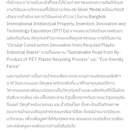
ทั้งนี้ คณะอาจารย์และนักศึกษาได้ร่วมถ่ายภาพแสดงความยินดีกับผล
งานวิจัยและนวัตกรรมที่ได้รับรางวัลระดับ Silver Medal พร้อมเกียรติ
บัตรจากสำนักงานการวิจัยแห่งชาติ (วช.) ในงาน Bangkok
International Intellectual Property, Invention, Innovation and
Technology Exposition (IPITEx) จากผลงานวิจัยด้านการพัฒนา
ผลิตภัณฑ์และวัสดุก่อสร้างจากของเสียอุตสาหกรรม ภายใต้ผลงาน
“Circular Construction Innovation from Recycled Plastic
Industrial Waste” รวมถึงผลงาน “Sustainable Road from By-
Product of PET Plastic Recycling Process” และ “Eco-friendly
Fence”
ผลงานดังกล่าวเป็นการนำของเสียจากกระบวนการผลิตของบริษัทฯ
อาทิ ดินตะกอนและวัสดุพลาสติกเหลือทิ้ง มาศึกษาคุณสมบัติทาง
วิศวกรรมและพัฒนาต่อยอดเป็นวัสดุก่อสร้างและผลิตภัณฑ์ที่เป็นมิตร
ต่อสิ่งแวดล้อม เช่น บล็อกประสาน อิฐบล็อกจากดินตะกอน อิฐมอญดิน
ซีเมนต์ วัสดุสำหรับงานถนน และรั้วรักษ์โลก ซึ่งสะท้อนถึงศักยภาพ
ของการนำของเสียอุตสาหกรรมกลับมาใช้ประโยชน์ผ่านงานวิจัยและ
นวัตกรรม เพื่อเพิ่มมูลค่าให้กับทรัพยากร ลดผลกระทบต่อสิ่งแวดล้อม
และสนับสนุนการพัฒนาอย่างยั่งยืนต่อไป