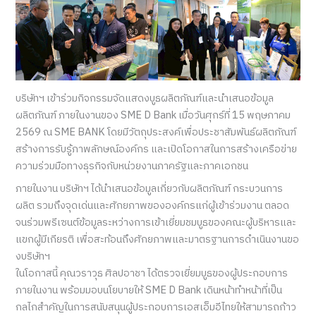
บริษัทฯ เข้าร่วมกิจกรรมจัดแสดงบูธผลิตภัณฑ์และนำเสนอข้อมูล
ผลิตภัณฑ์ ภายในงานของ SME D Bank เมื่อวันศุกร์ที่ 15 พฤษภาคม
2569 ณ SME BANK โดยมีวัตถุประสงค์เพื่อประชาสัมพันธ์ผลิตภัณฑ์
สร้างการรับรู้ภาพลักษณ์องค์กร และเปิดโอกาสในการสร้างเครือข่าย
ความร่วมมือทางธุรกิจกับหน่วยงานภาครัฐและภาคเอกชน
ภายในงาน บริษัทฯ ได้นำเสนอข้อมูลเกี่ยวกับผลิตภัณฑ์ กระบวนการ
ผลิต รวมถึงจุดเด่นและศักยภาพขององค์กรแก่ผู้เข้าร่วมงาน ตลอด
จนร่วมพรีเซนต์ข้อมูลระหว่างการเข้าเยี่ยมชมบูธของคณะผู้บริหารและ
แขกผู้มีเกียรติ เพื่อสะท้อนถึงศักยภาพและมาตรฐานการดำเนินงานขอ
งบริษัทฯ
ในโอกาสนี้ คุณวราวุธ ศิลปอาชา ได้ตรวจเยี่ยมบูธของผู้ประกอบการ
ภายในงาน พร้อมมอบนโยบายให้ SME D Bank เดินหน้าทำหน้าที่เป็น
กลไกสำคัญในการสนับสนุนผู้ประกอบการเอสเอ็มอีไทยให้สามารถก้าว