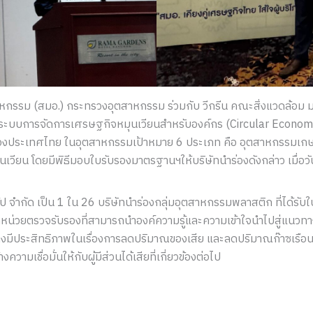
กรรม (สมอ.) กระทรวงอุตสาหกรรม ร่วมกับ วีกรีน คณะสิ่งแวดล้อม ม
นระบบการจัดการเศรษฐกิจหมุนเวียนสำหรับองค์กร (Circular Eco
องประเทศไทย ในอุตสาหกรรมเป้าหมาย 6 ประเภท คือ อุตสาหกรรมเกษต
เวียน โดยมีพิธีมอบใบรับรองมาตรฐานฯให้บริษัทนำร่องดังกล่าว เมื่อว
 กรุ๊ป จำกัด เป็น 1 ใน 26 บริษัทนำร่องกลุ่มอุตสาหกรรมพลาสติก ที่ได้
น่วยตรวจรับรองที่สามารถนำองค์ความรู้และความเข้าใจนำไปสู่แนวทางป
างมีประสิทธิภาพในเรื่องการลดปริมาณของเสีย และลดปริมาณก๊าซเรือนก
ามเชื่อมั่นให้กับผู้มีส่วนได้เสียที่เกี่ยวข้องต่อไป