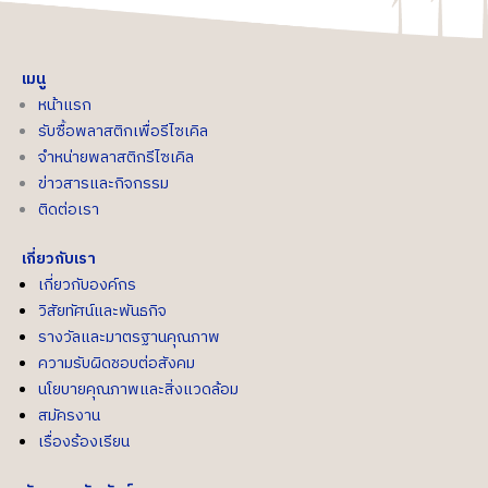
InterPlas
Thailand
2023
เมนู
หน้าแรก
รับซื้อพลาสติกเพื่อรีไซเคิล
จำหน่ายพลาสติกรีไซเคิล
ข่าวสารและกิจกรรม
ติดต่อเรา
เกี่ยวกับเรา
เกี่ยวกับองค์กร
วิสัยทัศน์และพันธกิจ
รางวัลและมาตรฐานคุณภาพ
ความรับผิดชอบต่อสังคม
นโยบายคุณภาพและสิ่งแวดล้อม
สมัครงาน
เรื่องร้องเรียน