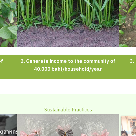
of
2. Generate income to the community of
3.
40,000 baht/household/year
Sustainable Practices