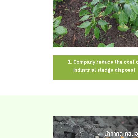
1. Company reduce the cost 
industrial sludge disposal