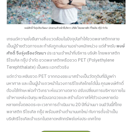
เทรนด์ความยั่งยืนทางสิ่งแวดล้อมในปัจจุบันทำให้ขวดพลาสติกกลาย
เป็นผู้ร้ายตัวฉกาจและกำลังถูกเล่นงานอย่างหนักหน่วง แต่สำหรับ
พงษ์
ศักดิ์ จึงรุ่งเรืองวัฒนา
ประธานเจ้าหน้าที่บริหาร บริษัท ไทยพลาสติก
รีไซเคิล กรุ๊ป จำกัด ขวดพลาสติกหรือขวด PET (Polyethylene
Terephthalate) เป็นพระเอกตัวจริง
แต่กว่าจะหยิบขวด PET จากกองขยะมาสร้างเป็นวัตถุดิบที่มีมูลค่า
มหาศาล และเป็นผู้นำแถวหน้าในวงการรีไซเคิลไทยได้นั้น คุณพงษ์ศักดิ์
ต้องใช้ทักษะพ่อค้าวิเคราะห์แนวทางตลาด ปรับเปลี่ยนการบริหารภายใน
เข้าหาแหล่งเงินทุน พร้อมฉกฉวยและสร้างโอกาสให้ตัวเองหลายต่อ
หลายครั้งตลอดระยะเวลาการดำเนินงาน 20 ปีที่ผ่านมา จนมีวันนี้ที่ไทย
พลาสติก รีไซเคิล กรุ๊ป พร้อมสร้างตำนานบทใหม่ กับการตั้งเป้าเป็น
บริษัทรีไซเคิลเจ้าแรกในตลาดหลักทรัพย์แห่งประเทศไทย