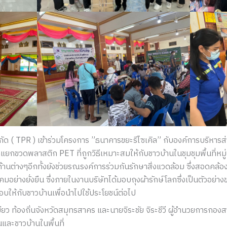
จำกัด ( TPR ) เข้าร่วมโครงการ ”ธนาคารขยะรีไซเคิล” กับองค์การบริห
ยกขวดพลาสติก PET ที่ถูกวิธีเหมาะสมให้กับชาวบ้านในชุมชุมพื้นที่หมู่ท
ด้านต่างๆอีกทั้งยังช่วยรณรงค์การร่วมกันรักษาสิ่งแวดล้อม ซึ่งสอดค
คมอย่างยั่งยืน ซึ่งภายในงานบริษัทได้มอบถุงผ้ารักษ์โลกซึ่งเป็นตัวอ
อบให้กับชาวบ้านเพื่อนำไปใช้ประโยชน์ต่อไป
์เขียว ท้องถิ่นจังหวัดสมุทรสาคร และนายจิระชัย จิระชีวี ผู้อำนวยการก
และชาวบ้านในพื้นที่