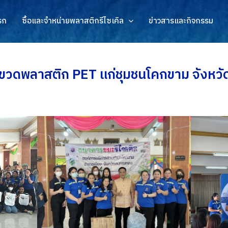
รก
ซื้อและจำหน่ายพลาสติกรีไซเคิล
ข่าวสารและกิจกรรม
วดพลาสติก PET แก่ชุมชนโคกขาม จังหวั