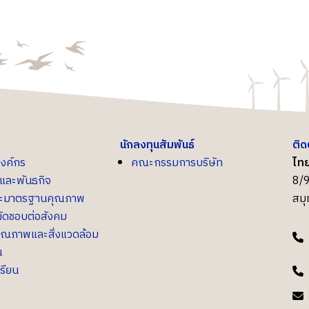
นักลงทุนสัมพันธ์
ติด
องค์กร
คณะกรรมการบริษัท
ไทย
น์และพันธกิจ
8/9
ละมาตรฐานคุณภาพ
สม
ิดชอบต่อสังคม
ุณภาพและสิ่งแวดล้อม
น
เรียน