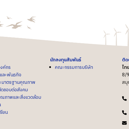
นักลงทุนสัมพันธ์
ติด
องค์กร
คณะกรรมการบริษัท
ไทย
น์และพันธกิจ
8/9
ละมาตรฐานคุณภาพ
สม
ิดชอบต่อสังคม
ุณภาพและสิ่งแวดล้อม
น
เรียน