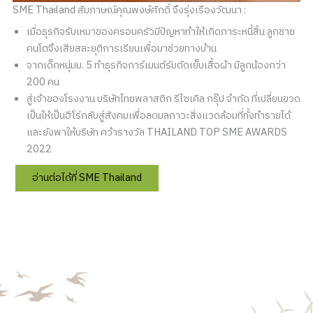
SME Thailand สัมภาษณ์คุณพงษ์ศักดิ์ จึงรุ่งเรืองวัฒนา :
เมื่อธุรกิจรับเหมาของครอบครัวมีปัญหาทำให้เกิดภาระหนี้สิ้น ลูกชาย
คนโตจึงเสียสละยุติการเรียนเพื่อมาช่วยทางบ้าน
จากเด็กหนุ่มม. 5 ทำธุรกิจการ์เมนต์รับตัดเย็บเสื้อผ้า มีลูกน้องกว่า
200 คน
สู่เจ้าของโรงงาน บริษัทไทยพลาสติก รีไซเคิล กรุ๊ป จำกัด ที่เปลี่ยนขวด
เป็นให้เป็นฮีโร่กลับสู่สังคมเพื่อลดมลภาวะสิ่งแวดล้อมที่ทั้งทำรายได้
และยังพาให้บริษัท คว้ารางวัล THAILAND TOP SME AWARDS
2022
อ่านต่อได้ที่ SME Thailand